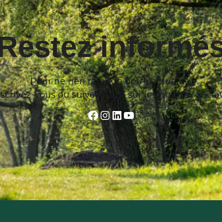
Restez informé
Pour ne rien rater de notre actualité,
nscrivez-vous ou suivez-nous sur les réseaux socia
Facebook
Instagram
LinkedIn
YouTube