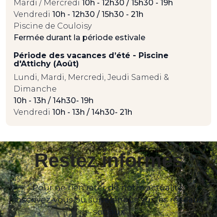
Mardi / Mercredi
10h - 12h30 / 15h30 - 19h
Vendredi
10h - 12h30 / 15h30 - 21h
Piscine de Couloisy
Fermée durant la période estivale
Période des vacances d’été - Piscine
d'Attichy (Août)
Lundi, Mardi, Mercredi, Jeudi Samedi &
Dimanche
10h - 13h / 14h30- 19h
Vendredi
10h - 13h / 14h30- 21h
Restez informés
Pour ne rien rater de notre actualité,
inscrivez-vous ou suivez-nous sur les réseaux
sociaux