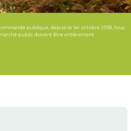
 commande publique, depuis le 1er octobre 2018, tous
 marché public doivent être entièrement