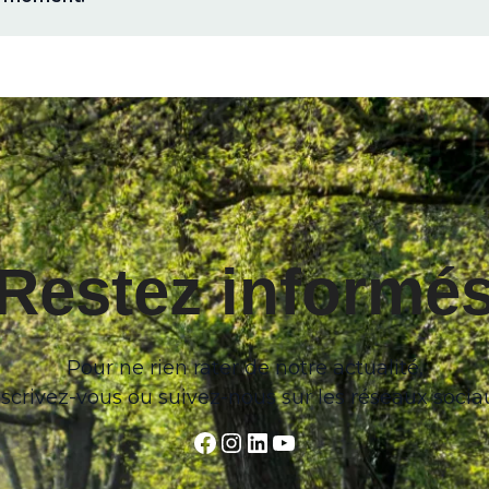
Restez informé
Pour ne rien rater de notre actualité,
nscrivez-vous ou suivez-nous sur les réseaux socia
Facebook
Instagram
LinkedIn
YouTube