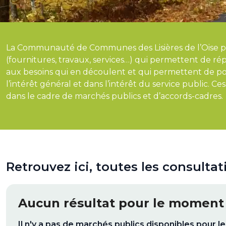
La Communauté de Communes des Lisières de l’Oise pa
(fournitures, travaux, services…) qui permettent de 
aux besoins qui en découlent et qui permettent de po
l’intérêt général et dans l’intérêt du service public. 
dans le cadre de marchés publics et d’accords-cadres.
Retrouvez ici, toutes les consultat
Aucun résultat pour le moment
Il n'y a pas de marchés publics disponibles pour 