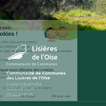
Communauté de Communes
des Lisières de l’Oise
4 voie industrielle
60350 ATTICHY
03 44 42 72 25