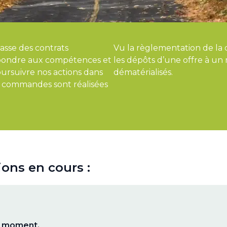
sse des contrats
Vu la règlementation de la
répondre aux compétences et
les dépôts d’une offre à un
ursuivre nos actions dans
dématérialisés.
Ces commandes sont réalisées
ions en cours :
le moment.