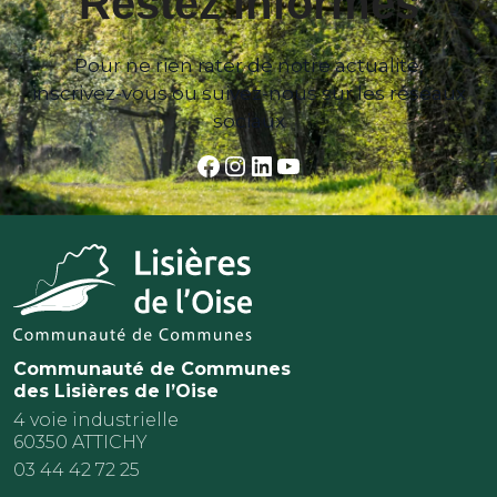
Restez informés
Pour ne rien rater de notre actualité,
inscrivez-vous ou suivez-nous sur les réseaux
sociaux
Facebook
Instagram
LinkedIn
YouTube
Communauté de Communes
des Lisières de l’Oise
4 voie industrielle
60350 ATTICHY
03 44 42 72 25