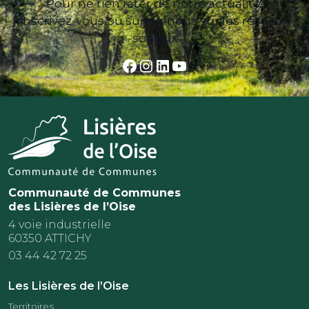
Pour ne rien rater de notre actualité,
inscrivez-vous ou suivez-nous sur les réseaux
sociaux
Facebook
Instagram
LinkedIn
YouTube
Communauté de Communes
des Lisières de l’Oise
4 voie industrielle
60350 ATTICHY
03 44 42 72 25
Les Lisières de l’Oise
Territoires