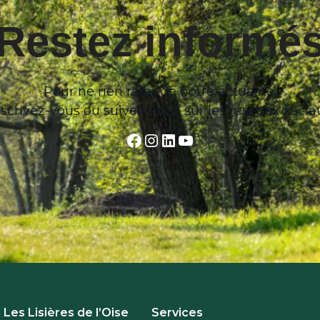
Restez informé
Pour ne rien rater de notre actualité,
nscrivez-vous ou suivez-nous sur les réseaux socia
Facebook
Instagram
LinkedIn
YouTube
Les Lisières de l’Oise
Services