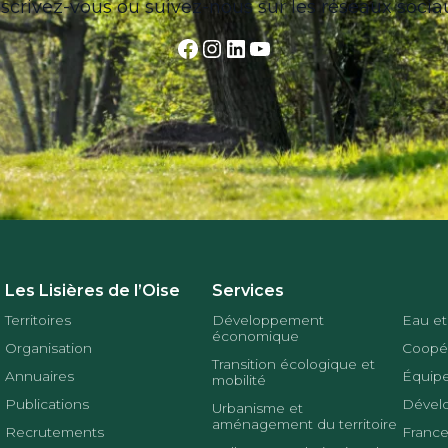
nscrivez-vous ou suivez-nous sur les réseaux socia
Facebook
Instagram
LinkedIn
YouTube
Les Lisières de l’Oise
Services
Territoires
Développement
Eau et
économique
Organisation
Coopér
Transition écologique et
Annuaires
Équipe
mobilité
Publications
Dével
Urbanisme et
aménagement du territoire
Recrutements
France