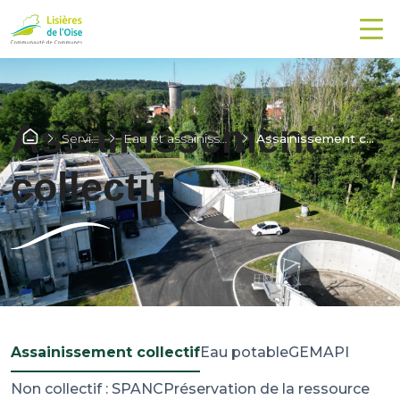
Assainissement
Services
Eau et assainissement
Assainissement collectif
collectif
Assainissement collectif
Eau potable
GEMAPI
Non collectif : SPANC
Préservation de la ressource