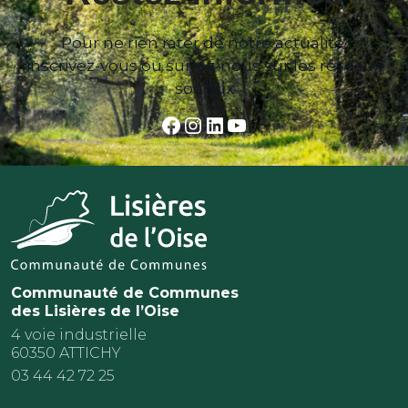
Pour ne rien rater de notre actualité,
inscrivez-vous ou suivez-nous sur les réseaux
sociaux
Facebook
Instagram
LinkedIn
YouTube
Communauté de Communes
des Lisières de l’Oise
4 voie industrielle
60350 ATTICHY
03 44 42 72 25