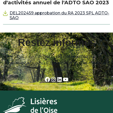
d'activités annuel de l'ADTO SAO 2023
DEL202459 approbation du RA 2023 SPL ADTO-
SAO
Restez informés
Pour ne rien rater de notre actualité,
inscrivez-vous ou suivez-nous sur les réseaux
sociaux
Facebook
Instagram
LinkedIn
YouTube