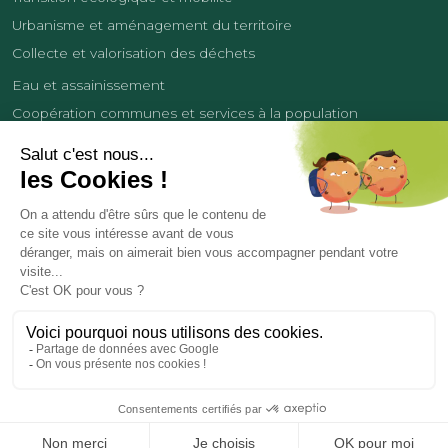
Urbanisme et aménagement du territoire
Collecte et valorisation des déchets
Eau et assainissement
Coopération communes et services à la population
Équipements sportifs
Développement économique
France Services
Contact
Tourisme
Les cookies
Politique de confidentialité
Mentions légales
Demande de données personnelles
Copyright 2026
© COMMUNAUTÉ DE COMMUNES DES LISIÈRES DE L’OISE
Réalisation et hébergement par