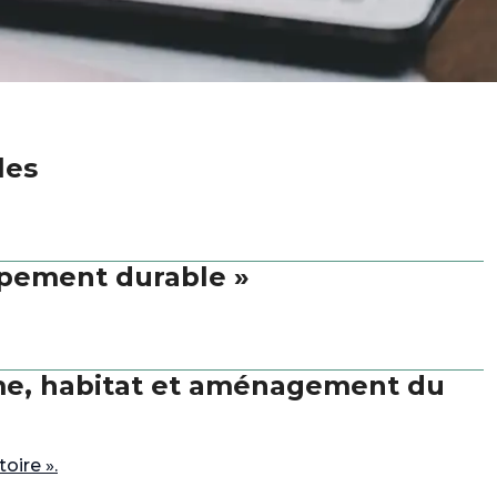
les
ppement durable »
me, habitat et aménagement du
oire ».