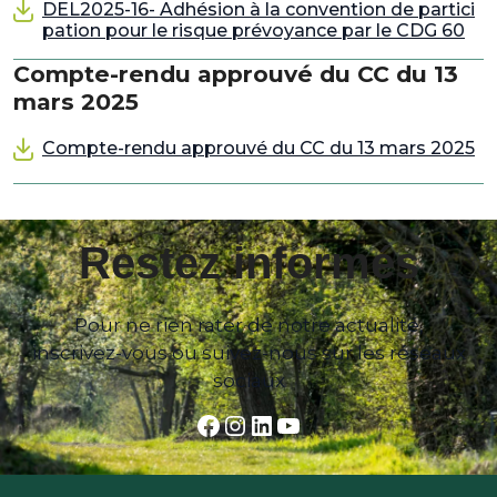
DEL2025-16- Adhésion à la convention de partici
pation pour le risque prévoyance par le CDG 60
Compte-rendu approuvé du CC du 13
mars 2025
Compte-rendu approuvé du CC du 13 mars 2025
Restez informés
Pour ne rien rater de notre actualité,
inscrivez-vous ou suivez-nous sur les réseaux
sociaux
Facebook
Instagram
LinkedIn
YouTube