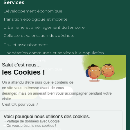
Services
Développement économique
Transition écologique et mobilité
Urbanisme et aménagement du territoire
Collecte et valorisation des déchets
Eau et assainissement
Coopération communes et services à la population
Équipements sportifs
Développement économique
France Services
Contact
Tourisme
Les cookies
Politique de confidentialité
Mentions légales
Demande de données personnelles