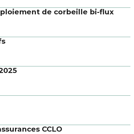
loiement de corbeille bi-flux
fs
.2025
 assurances CCLO