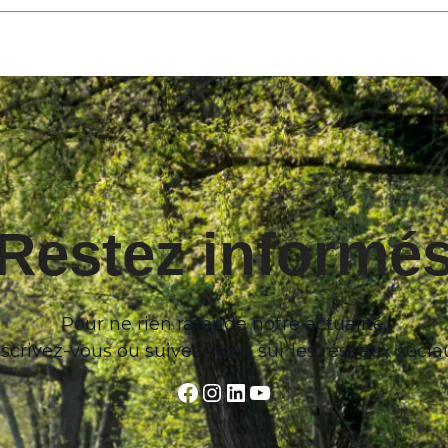
Restez informé
Pour ne rien rater de notre actualité,
nscrivez-vous ou suivez-nous sur les réseaux socia
Facebook
Instagram
LinkedIn
YouTube