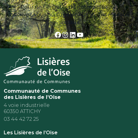
Pour ne rien rater de notre actualité,
inscrivez-vous ou suivez-nous sur les réseaux
sociaux
Facebook
Instagram
LinkedIn
YouTube
Communauté de Communes
des Lisières de l’Oise
4 voie industrielle
60350 ATTICHY
03 44 42 72 25
Les Lisières de l’Oise