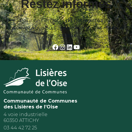
Restez informés
Pour ne rien rater de notre actualité,
inscrivez-vous ou suivez-nous sur les réseaux
sociaux
Facebook
Instagram
LinkedIn
YouTube
Communauté de Communes
des Lisières de l’Oise
4 voie industrielle
60350 ATTICHY
03 44 42 72 25