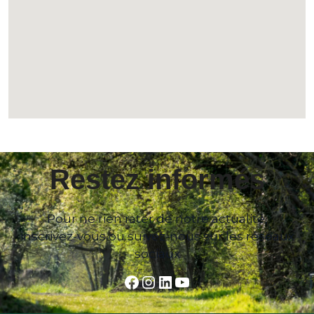
Restez informés
Pour ne rien rater de notre actualité,
inscrivez-vous ou suivez-nous sur les réseaux
sociaux
Facebook
Instagram
LinkedIn
YouTube