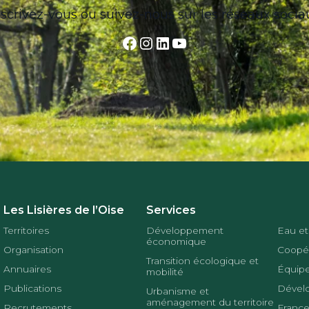
nscrivez-vous ou suivez-nous sur les réseaux socia
Facebook
Instagram
LinkedIn
YouTube
Les Lisières de l’Oise
Services
Territoires
Développement
Eau et
économique
Organisation
Coopér
Transition écologique et
Annuaires
Équipe
mobilité
Publications
Dével
Urbanisme et
aménagement du territoire
Recrutements
France