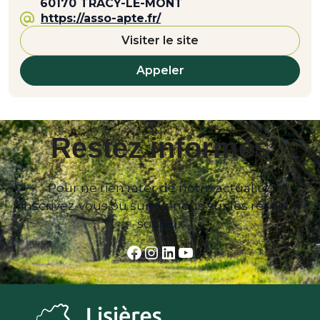
60170 TRACY-LE-MONT
https://asso-apte.fr/
Visiter le site
Appeler
Restez informés
Pour ne rien rater de notre actualité,
inscrivez-vous ou suivez-nous sur les réseaux
sociaux
Facebook
Instagram
LinkedIn
YouTube