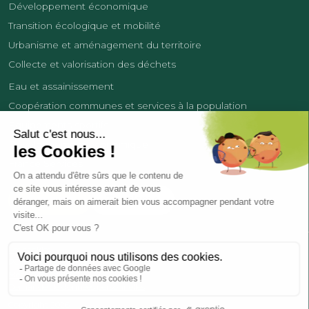
Développement économique
Transition écologique et mobilité
Urbanisme et aménagement du territoire
Collecte et valorisation des déchets
Eau et assainissement
Coopération communes et services à la population
Équipements sportifs
Développement économique
France Services
Contact
Tourisme
Les cookies
Politique de confidentialité
Mentions légales
Demande de données personnelles
Copyright 2026