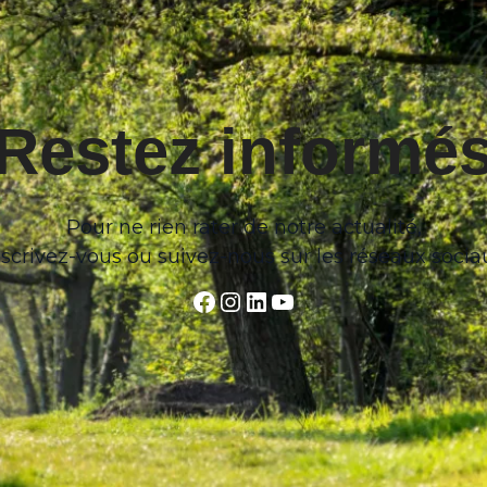
Restez informé
Pour ne rien rater de notre actualité,
nscrivez-vous ou suivez-nous sur les réseaux socia
Facebook
Instagram
LinkedIn
YouTube