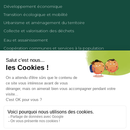
Développement économique
Transition écologique et mobilité
Urbanisme et aménagement du territoire
Collecte et valorisation des déchets
Eau et assainissement
Coopération communes et services à la population
Équipements sportifs
Développement économique
France Services
Contact
Tourisme
Les cookies
Politique de confidentialité
Mentions légales
Demande de données personnelles