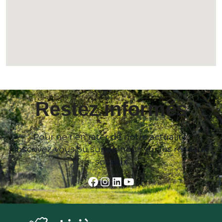
Restez informés
Pour ne rien rater de notre actualité,
inscrivez-vous ou suivez-nous sur les réseaux
sociaux
Facebook
Instagram
LinkedIn
YouTube