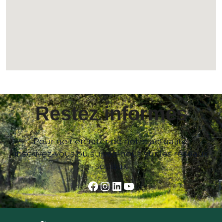
Restez informés
Pour ne rien rater de notre actualité,
inscrivez-vous ou suivez-nous sur les réseaux
sociaux
Facebook
Instagram
LinkedIn
YouTube