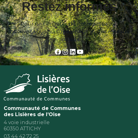
Restez informés
Pour ne rien rater de notre actualité,
inscrivez-vous ou suivez-nous sur les réseaux
sociaux
Facebook
Instagram
LinkedIn
YouTube
Communauté de Communes
des Lisières de l’Oise
4 voie industrielle
60350 ATTICHY
03 44 42 72 25