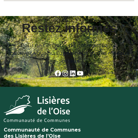
Restez informés
Pour ne rien rater de notre actualité,
inscrivez-vous ou suivez-nous sur les réseaux
sociaux
Facebook
Instagram
LinkedIn
YouTube
Communauté de Communes
des Lisières de l’Oise