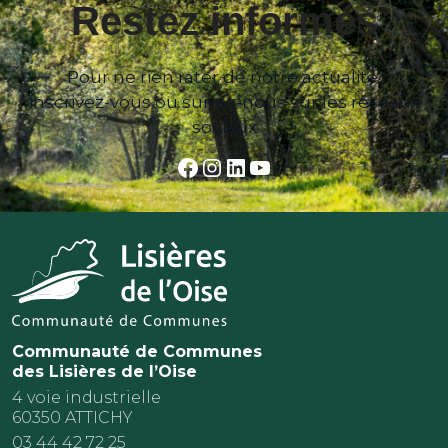
Restez informés
Pour ne rien rater de notre actualité,
inscrivez-vous ou suivez-nous sur les réseaux
sociaux
Facebook
Instagram
LinkedIn
YouTube
Communauté de Communes
des Lisières de l’Oise
4 voie industrielle
60350 ATTICHY
03 44 42 72 25