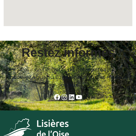
Restez informés
Pour ne rien rater de notre actualité,
inscrivez-vous ou suivez-nous sur les réseaux
sociaux
Facebook
Instagram
LinkedIn
YouTube