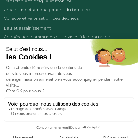
Transition écologique et mobilité
Urbanisme et aménagement du territoire
Collecte et valorisation des déchets
Eau et assainissement
Coopération communes et services à la population
Équipements sportifs
Développement économique
France Services
Contact
Tourisme
Les cookies
Politique de confidentialité
Mentions légales
Demande de données personnelles
Copyright 2026
© COMMUNAUTÉ DE COMMUNES DES LISIÈRES DE L’OISE
Réalisation et hébergement par