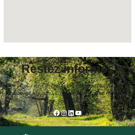
Restez informés
Pour ne rien rater de notre actualité,
inscrivez-vous ou suivez-nous sur les réseaux
sociaux
Facebook
Instagram
LinkedIn
YouTube