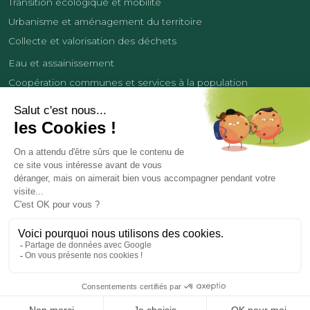
Transition écologique et mobilité
Urbanisme et aménagement du territoire
Collecte et valorisation des déchets
Eau et assainissement
Coopération communes et services à la population
Équipements sportifs
Développement économique
France Services
Contact
Tourisme
Les cookies
Politique de confidentialité
Mentions légales
Demande de données personnelles
Copyright 2026
© COMMUNAUTÉ DE COMMUNES DES LISIÈRES DE L’OISE
Réalisation et hébergement par