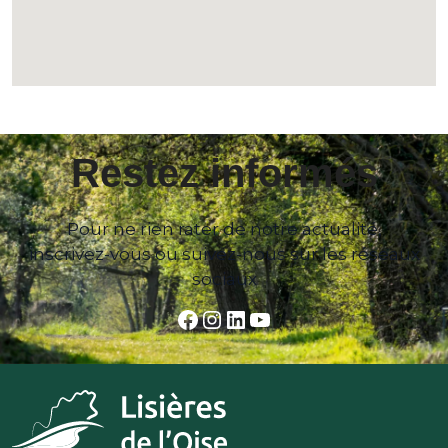
Restez informés
Pour ne rien rater de notre actualité,
inscrivez-vous ou suivez-nous sur les réseaux
sociaux
Facebook
Instagram
LinkedIn
YouTube