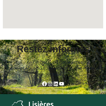
Restez informés
Pour ne rien rater de notre actualité,
inscrivez-vous ou suivez-nous sur les réseaux
sociaux
Facebook
Instagram
LinkedIn
YouTube