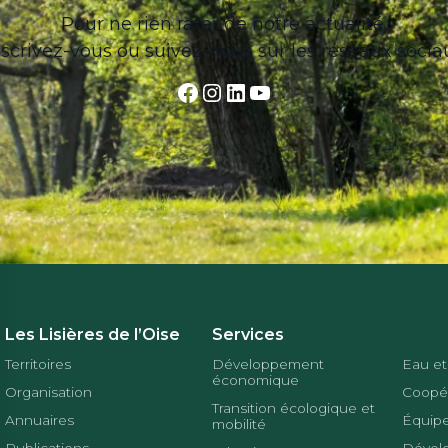
Pour ne rien rater de notre actualité,
nscrivez-vous ou suivez-nous sur les réseaux socia
Facebook
Instagram
LinkedIn
YouTube
Les Lisières de l’Oise
Services
Territoires
Développement
Eau et
économique
Organisation
Coopér
Transition écologique et
Annuaires
Équipe
mobilité
Publications
Dével