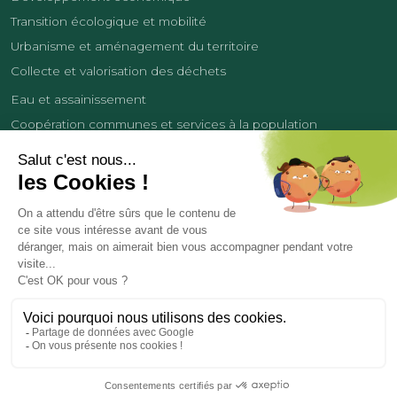
Transition écologique et mobilité
Urbanisme et aménagement du territoire
Collecte et valorisation des déchets
Eau et assainissement
Coopération communes et services à la population
Équipements sportifs
Développement économique
France Services
Contact
Tourisme
Les cookies
Politique de confidentialité
Mentions légales
Demande de données personnelles
Copyright 2026
© COMMUNAUTÉ DE COMMUNES DES LISIÈRES DE L’OISE