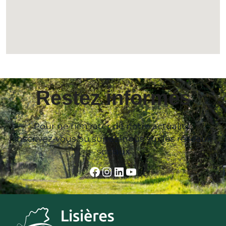
Restez informés
Pour ne rien rater de notre actualité,
inscrivez-vous ou suivez-nous sur les réseaux
sociaux
Facebook
Instagram
LinkedIn
YouTube