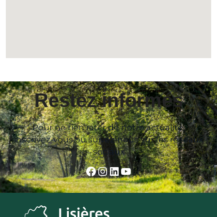
Restez informés
Pour ne rien rater de notre actualité,
inscrivez-vous ou suivez-nous sur les réseaux
sociaux
Facebook
Instagram
LinkedIn
YouTube