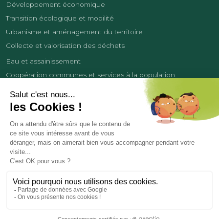
Développement économique
Transition écologique et mobilité
Urbanisme et aménagement du territoire
Collecte et valorisation des déchets
Eau et assainissement
Coopération communes et services à la population
Équipements sportifs
Développement économique
France Services
Contact
Tourisme
Les cookies
Politique de confidentialité
Mentions légales
Demande de données personnelles
Copyright 2026