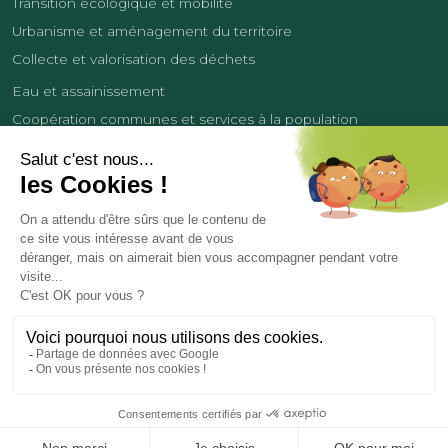
Transition écologique et mobilité
Urbanisme et aménagement du territoire
Collecte et valorisation des déchets
Eau et assainissement
Coopération communes et services à la population
Équipements sportifs
Développement économique
France Services
Contact
Tourisme
Les cookies
Politique de confidentialité
Mentions légales
Demande de données personnelles
Copyright 2026
© COMMUNAUTÉ DE COMMUNES DES LISIÈRES DE L’OISE
Réalisation et hébergement par