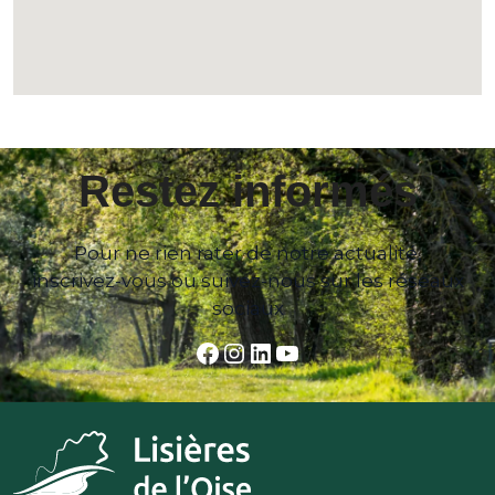
Restez informés
Pour ne rien rater de notre actualité,
inscrivez-vous ou suivez-nous sur les réseaux
sociaux
Facebook
Instagram
LinkedIn
YouTube