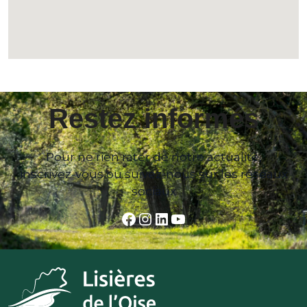
Restez informés
Pour ne rien rater de notre actualité,
inscrivez-vous ou suivez-nous sur les réseaux
sociaux
Facebook
Instagram
LinkedIn
YouTube