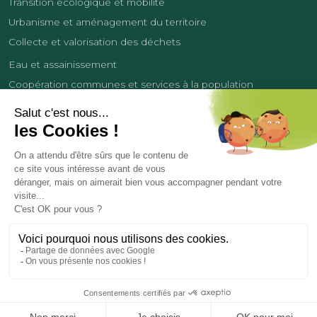
Transition écologique et mobilité
Urbanisme et aménagement du territoire
Collecte et valorisation des déchets
Eau et assainissement
Coopération communes et services à la population
Équipements sportifs
Développement économique
France Services
Contact
Tourisme
Les cookies
Politique de confidentialité
Mentions légales
Demande de données personnelles
Copyright 2026
© COMMUNAUTÉ DE COMMUNES DES LISIÈRES DE L’OISE
Réalisation et hébergement par