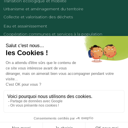
Transition écologique et mobilité
Urbanisme et aménagement du territoire
Collecte et valorisation des déchets
Eau et assainissement
Coopération communes et services à la population
Équipements sportifs
Développement économique
France Services
Contact
Tourisme
Les cookies
Politique de confidentialité
Mentions légales
Demande de données personnelles
Copyright 2026
© COMMUNAUTÉ DE COMMUNES DES LISIÈRES DE L’OISE
Réalisation et hébergement par