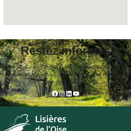
Restez informés
Pour ne rien rater de notre actualité,
inscrivez-vous ou suivez-nous sur les réseaux
sociaux
Facebook
Instagram
LinkedIn
YouTube