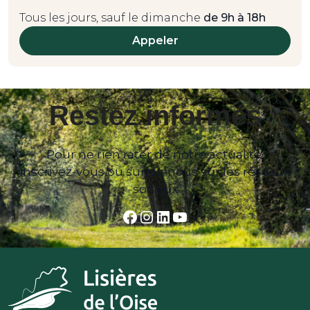
Tous les jours, sauf le dimanche
de 9h à 18h
Appeler
Restez informés
Pour ne rien rater de notre actualité,
inscrivez-vous ou suivez-nous sur les réseaux
sociaux
Facebook
Instagram
LinkedIn
YouTube