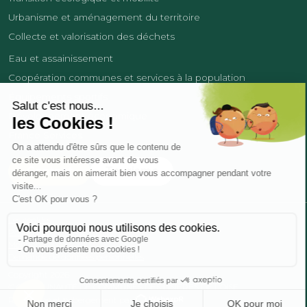
Urbanisme et aménagement du territoire
Collecte et valorisation des déchets
Eau et assainissement
Coopération communes et services à la population
Équipements sportifs
Développement économique
France Services
Contact
Tourisme
Les cookies
Politique de confidentialité
Mentions légales
Demande de données personnelles
Copyright 2026
© COMMUNAUTÉ DE COMMUNES DES LISIÈRES DE L’OISE
Réalisation et hébergement par