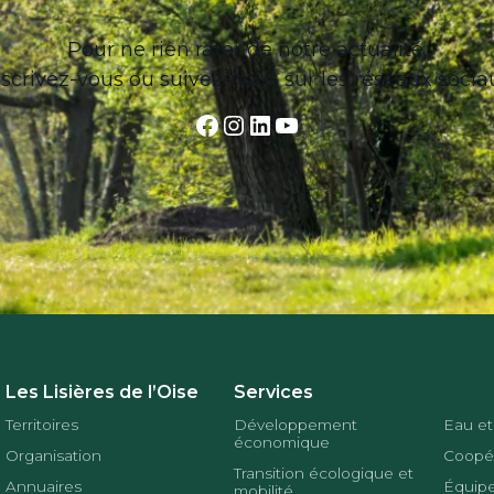
Pour ne rien rater de notre actualité,
nscrivez-vous ou suivez-nous sur les réseaux socia
Facebook
Instagram
LinkedIn
YouTube
Les Lisières de l’Oise
Services
Territoires
Développement
Eau et
économique
Organisation
Coopér
Transition écologique et
Annuaires
Équipe
mobilité