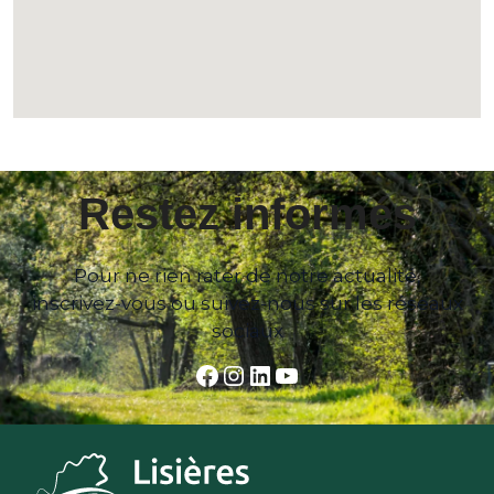
Restez informés
Pour ne rien rater de notre actualité,
inscrivez-vous ou suivez-nous sur les réseaux
sociaux
Facebook
Instagram
LinkedIn
YouTube