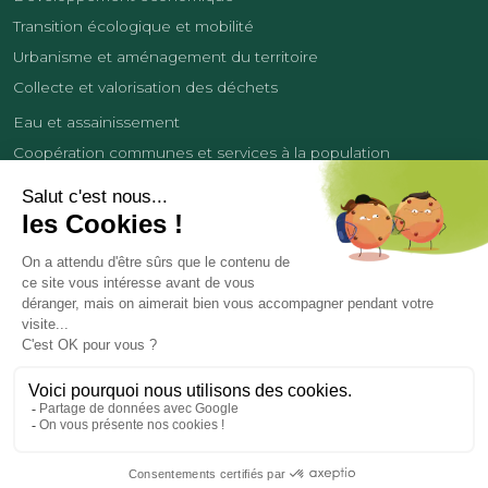
Transition écologique et mobilité
Urbanisme et aménagement du territoire
Collecte et valorisation des déchets
Eau et assainissement
Coopération communes et services à la population
Équipements sportifs
Développement économique
France Services
Contact
Tourisme
Les cookies
Politique de confidentialité
Mentions légales
Demande de données personnelles
Copyright 2026
© COMMUNAUTÉ DE COMMUNES DES LISIÈRES DE L’OISE