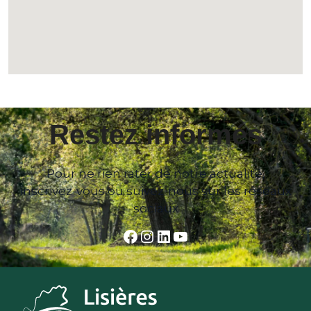
Restez informés
Pour ne rien rater de notre actualité,
inscrivez-vous ou suivez-nous sur les réseaux
sociaux
Facebook
Instagram
LinkedIn
YouTube