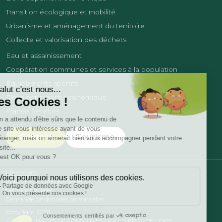
Transition écologique et mobilité
Urbanisme et aménagement du territoire
Collecte et valorisation des déchets
Eau et assainissement
Coopération communes et services à la population
Équipements sportifs
Développement économique
France Services
Contact
Tourisme
Les cookies
Politique de confidentialité
Mentions légales
Demande de données personnelles
Copyright 2026
© COMMUNAUTÉ DE COMMUNES DES LISIÈRES DE L’OISE