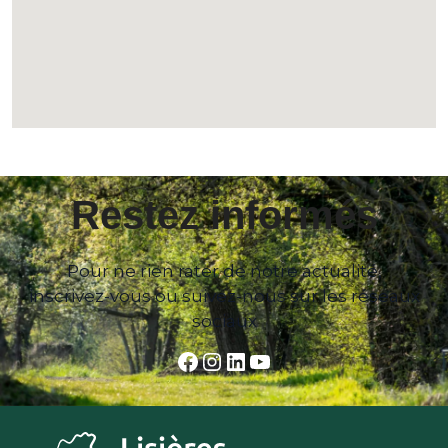
Restez informés
Pour ne rien rater de notre actualité,
inscrivez-vous ou suivez-nous sur les réseaux
sociaux
Facebook
Instagram
LinkedIn
YouTube