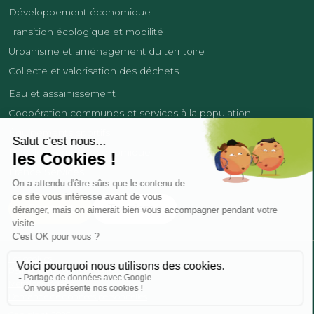
Développement économique
Transition écologique et mobilité
Urbanisme et aménagement du territoire
Collecte et valorisation des déchets
Eau et assainissement
Coopération communes et services à la population
Équipements sportifs
Développement économique
France Services
Contact
Tourisme
Les cookies
Politique de confidentialité
Mentions légales
Demande de données personnelles