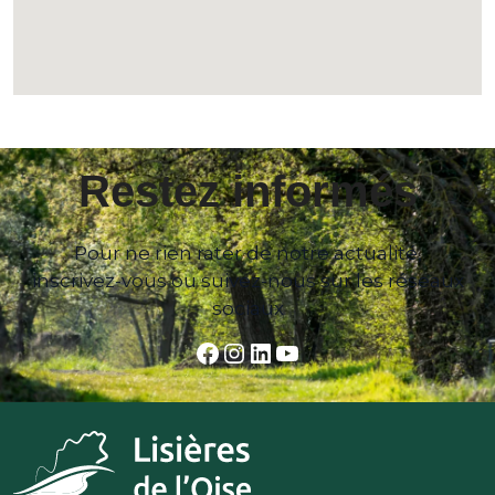
Restez informés
Pour ne rien rater de notre actualité,
inscrivez-vous ou suivez-nous sur les réseaux
sociaux
Facebook
Instagram
LinkedIn
YouTube