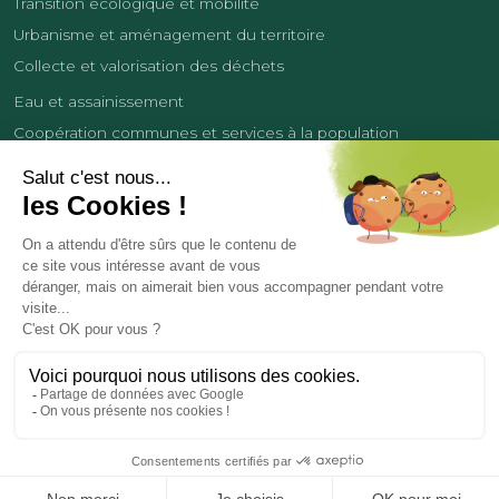
Transition écologique et mobilité
Urbanisme et aménagement du territoire
Collecte et valorisation des déchets
Eau et assainissement
Coopération communes et services à la population
Équipements sportifs
Développement économique
France Services
Contact
Tourisme
Les cookies
Politique de confidentialité
Mentions légales
Demande de données personnelles
Copyright 2026
© COMMUNAUTÉ DE COMMUNES DES LISIÈRES DE L’OISE
Réalisation et hébergement par