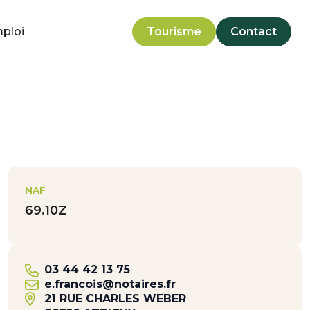
mploi
Tourisme
Contact
NAF
69.10Z
03 44 42 13 75
e.francois@notaires.fr
21 RUE CHARLES WEBER