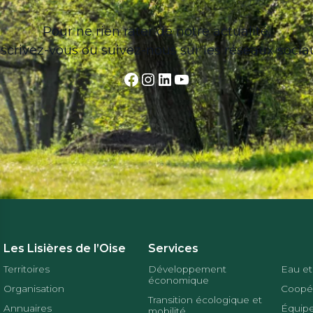
Pour ne rien rater de notre actualité,
nscrivez-vous ou suivez-nous sur les réseaux socia
Facebook
Instagram
LinkedIn
YouTube
Les Lisières de l’Oise
Services
Territoires
Développement
Eau et
économique
Organisation
Coopér
Transition écologique et
Annuaires
Équipe
mobilité