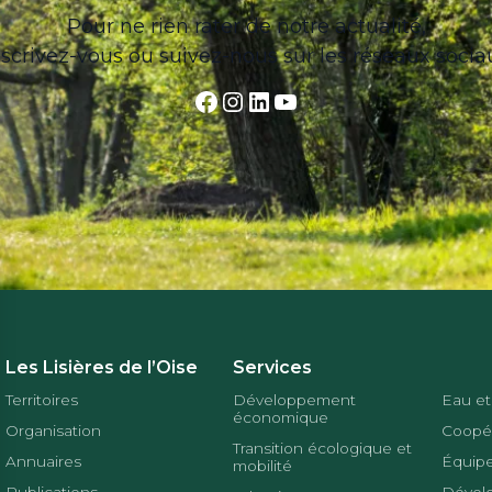
Pour ne rien rater de notre actualité,
nscrivez-vous ou suivez-nous sur les réseaux socia
Facebook
Instagram
LinkedIn
YouTube
Les Lisières de l’Oise
Services
Territoires
Développement
Eau et
économique
Organisation
Coopér
Transition écologique et
Annuaires
Équipe
mobilité
Publications
Dével