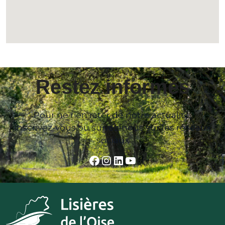
Restez informés
Pour ne rien rater de notre actualité,
inscrivez-vous ou suivez-nous sur les réseaux
sociaux
Facebook
Instagram
LinkedIn
YouTube