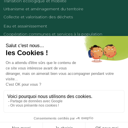
Transition écologique et mobilité
Urbanisme et aménagement du territoire
Collecte et valorisation des déchets
Eau et assainissement
Coopération communes et services à la population
Équipements sportifs
Développement économique
France Services
Contact
Tourisme
Les cookies
Politique de confidentialité
Mentions légales
Demande de données personnelles
Copyright 2026
© COMMUNAUTÉ DE COMMUNES DES LISIÈRES DE L’OISE
Réalisation et hébergement par