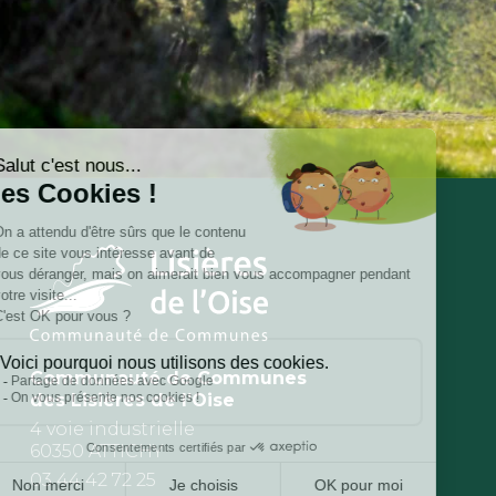
Communauté de Communes
des Lisières de l’Oise
4 voie industrielle
60350 ATTICHY
03 44 42 72 25