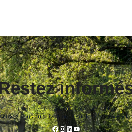
Restez informé
Pour ne rien rater de notre actualité,
nscrivez-vous ou suivez-nous sur les réseaux socia
Facebook
Instagram
LinkedIn
YouTube