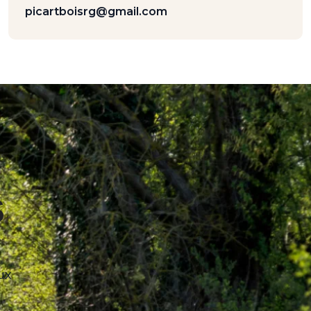
picartboisrg@gmail.com
s
ux