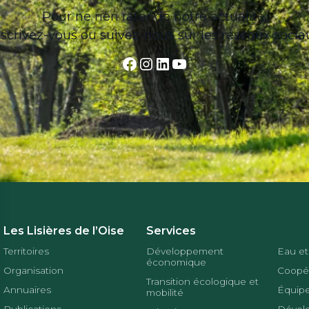
Pour ne rien rater de notre actualité,
nscrivez-vous ou suivez-nous sur les réseaux socia
Facebook
Instagram
LinkedIn
YouTube
Les Lisières de l’Oise
Services
Territoires
Développement
Eau et
économique
Organisation
Coopér
Transition écologique et
Annuaires
Équipe
mobilité
Publications
Dével