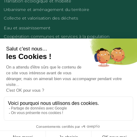
Transition écologique et mobilité
Urbanisme et aménagement du territoire
Collecte et valorisation des déchets
Eau et assainissement
Coopération communes et services à la population
Équipements sportifs
Développement économique
France Services
Contact
Tourisme
Les cookies
Politique de confidentialité
Mentions légales
Demande de données personnelles
Copyright 2026
© COMMUNAUTÉ DE COMMUNES DES LISIÈRES DE L’OISE
Réalisation et hébergement par