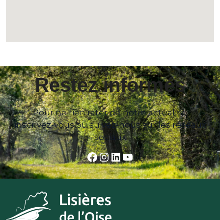
Restez informés
Pour ne rien rater de notre actualité,
inscrivez-vous ou suivez-nous sur les réseaux
sociaux
Facebook
Instagram
LinkedIn
YouTube