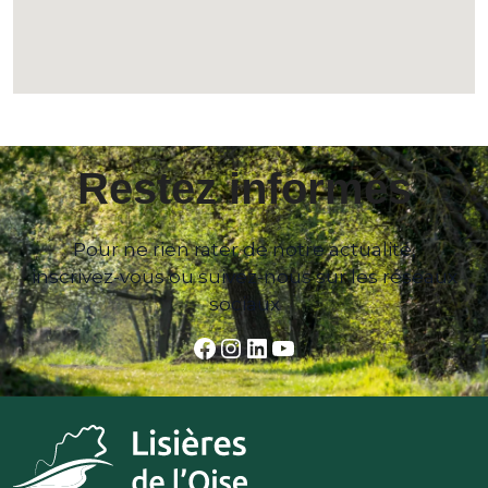
Restez informés
Pour ne rien rater de notre actualité,
inscrivez-vous ou suivez-nous sur les réseaux
sociaux
Facebook
Instagram
LinkedIn
YouTube