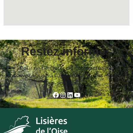
Restez informés
Pour ne rien rater de notre actualité,
inscrivez-vous ou suivez-nous sur les réseaux
sociaux
Facebook
Instagram
LinkedIn
YouTube