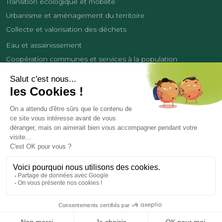
Transition écologique et mobilité
Urbanisme et aménagement du territoire
Collecte et valorisation des déchets
Eau et assainissement
Coopération communes et services à la population
Équipements sportifs
Développement économique
France Services
Contact
Tourisme
Les cookies
Politique de confidentialité
Mentions légales
Demande de données personnelles
Copyright 2026
© COMMUNAUTÉ DE COMMUNES DES LISIÈRES DE L’OISE
Réalisation et hébergement par