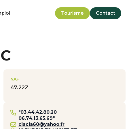
mploi
Tourisme
Contact
RC
NAF
47.22Z
"03.44.42.80.20
06.74.13.65.69"
ciacia60@yahoo.fr