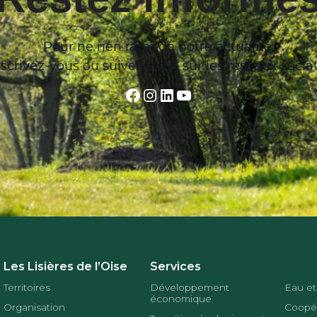
Pour ne rien rater de notre actualité,
nscrivez-vous ou suivez-nous sur les réseaux socia
Facebook
Instagram
LinkedIn
YouTube
Les Lisières de l’Oise
Services
Territoires
Développement
Eau et
économique
Organisation
Coopér