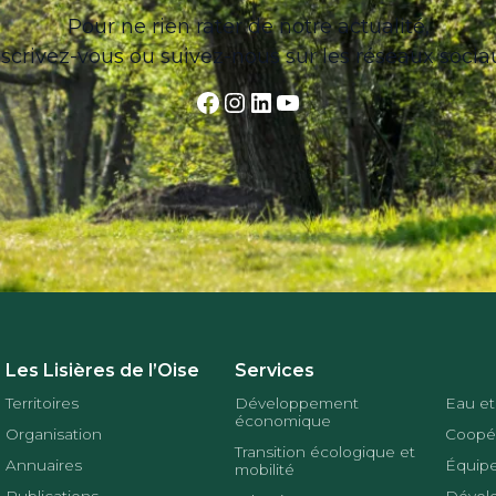
Pour ne rien rater de notre actualité,
nscrivez-vous ou suivez-nous sur les réseaux socia
Facebook
Instagram
LinkedIn
YouTube
Les Lisières de l’Oise
Services
Territoires
Développement
Eau et
économique
Organisation
Coopér
Transition écologique et
Annuaires
Équipe
mobilité
Publications
Dével