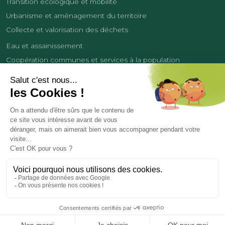
Transition écologique et mobilité
Urbanisme et aménagement du territoire
Collecte et valorisation des déchets
Eau et assainissement
Coopération communes et services à la population
Équipements sportifs
Développement économique
France Services
Contact
Tourisme
Les cookies
Politique de confidentialité
Mentions légales
Demande de données personnelles
Copyright 2026
© COMMUNAUTÉ DE COMMUNES DES LISIÈRES DE L’OISE
Réalisation et hébergement par