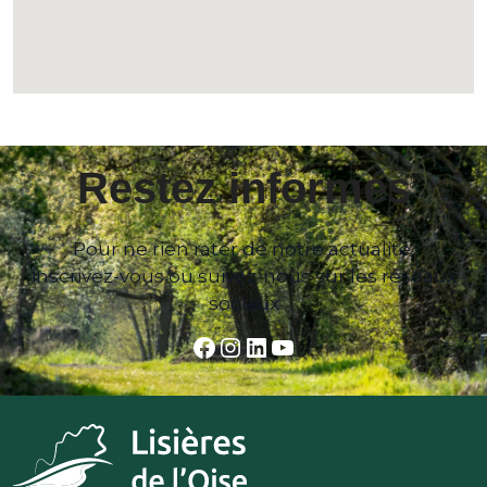
Restez informés
Pour ne rien rater de notre actualité,
inscrivez-vous ou suivez-nous sur les réseaux
sociaux
Facebook
Instagram
LinkedIn
YouTube